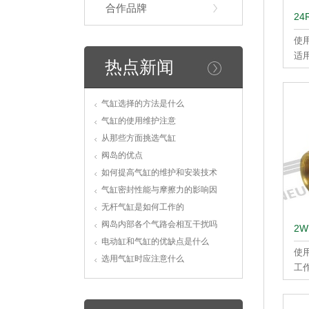
合作品牌
2
使
适用
热点新闻
耐压
流体
最
气缸选择的方法是什么
有效
气缸的使用维护注意
从那些方面挑选气缸
阀岛的优点
如何提高气缸的维护和安装技术
气缸密封性能与摩擦力的影响因
无杆气缸是如何工作的
阀岛内部各个气路会相互干扰吗
2
电动缸和气缸的优缺点是什么
使
选用气缸时应注意什么
工
最低
最高